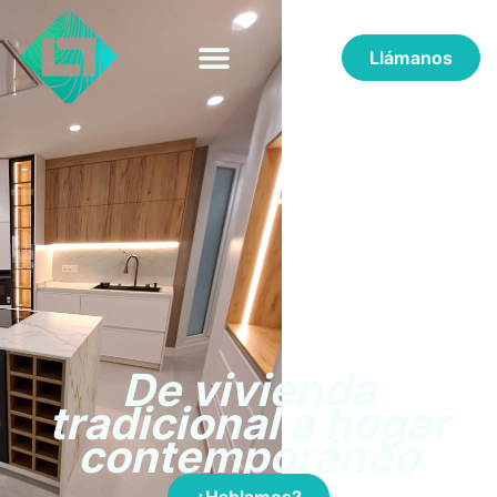
Llámanos
De vivienda
tradicional a hogar
contemporáneo
¿Hablamos?